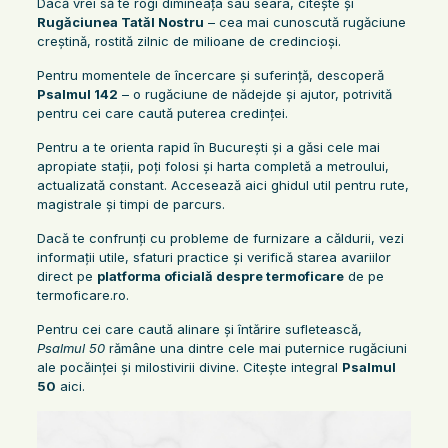
Dacă vrei să te rogi dimineața sau seara, citește și
Rugăciunea Tatăl Nostru
– cea mai cunoscută rugăciune
creștină, rostită zilnic de milioane de credincioși.
Pentru momentele de încercare și suferință, descoperă
Psalmul 142
– o rugăciune de nădejde și ajutor, potrivită
pentru cei care caută puterea credinței.
Pentru a te orienta rapid în București și a găsi cele mai
apropiate stații, poți folosi și harta completă a metroului,
actualizată constant. Accesează aici ghidul util pentru rute,
magistrale și timpi de parcurs.
Dacă te confrunți cu probleme de furnizare a căldurii, vezi
informații utile, sfaturi practice și verifică starea avariilor
direct pe
platforma oficială despre termoficare
de pe
termoficare.ro.
Pentru cei care caută alinare și întărire sufletească,
Psalmul 50
rămâne una dintre cele mai puternice rugăciuni
ale pocăinței și milostivirii divine. Citește integral
Psalmul
50
aici.