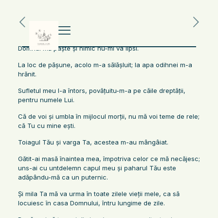
Domnul mă paşte şi nimic nu-mi va lipsi.
La loc de păşune, acolo m-a sălăşluit; la apa odihnei m-a
hrănit.
Sufletul meu l-a întors, povăţuitu-m-a pe căile dreptăţii,
pentru numele Lui.
Că de voi şi umbla în mijlocul morţii, nu mă voi teme de rele;
că Tu cu mine eşti.
Toiagul Tău şi varga Ta, acestea m-au mângâiat.
Gătit-ai masă înaintea mea, împotriva celor ce mă necăjesc;
uns-ai cu untdelemn capul meu şi paharul Tău este
adăpându-mă ca un puternic.
Şi mila Ta mă va urma în toate zilele vieţii mele, ca să
locuiesc în casa Domnului, întru lungime de zile.