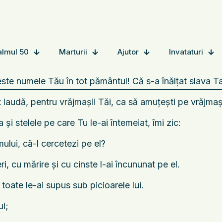
almul 50
Marturii
Ajutor
Invataturi
e numele Tău în tot pământul! Că s-a înălţat slava Ta
it laudă, pentru vrăjmaşii Tăi, ca să amuţeşti pe vrăjma
 şi stelele pe care Tu le-ai întemeiat, îmi zic:
ului, că-l cercetezi pe el?
i, cu mărire şi cu cinste l-ai încununat pe el.
 toate le-ai supus sub picioarele lui.
ui;