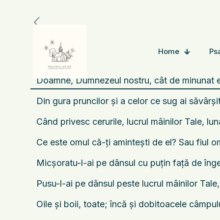
Home
Ps
Doamne, Dumnezeul nostru, cât de minunat est
Din gura pruncilor şi a celor ce sug ai săvârş
Când privesc cerurile, lucrul mâinilor Tale, luna
Ce este omul că-ţi aminteşti de el? Sau fiul om
Micşoratu-l-ai pe dânsul cu puţin faţă de înger
Pusu-l-ai pe dânsul peste lucrul mâinilor Tale,
Oile şi boii, toate; încă şi dobitoacele câmpul