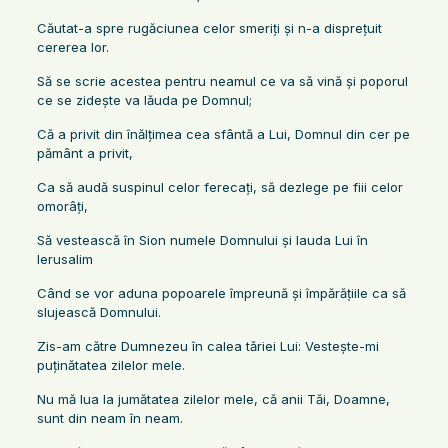
Căutat-a spre rugăciunea celor smeriţi şi n-a dispreţuit
cererea lor.
Să se scrie acestea pentru neamul ce va să vină şi poporul
ce se zideşte va lăuda pe Domnul;
Că a privit din înălţimea cea sfântă a Lui, Domnul din cer pe
pământ a privit,
Ca să audă suspinul celor ferecaţi, să dezlege pe fiii celor
omorâţi,
Să vestească în Sion numele Domnului şi lauda Lui în
Ierusalim
Când se vor aduna popoarele împreună şi împărăţiile ca să
slujească Domnului.
Zis-am către Dumnezeu în calea tăriei Lui: Vesteşte-mi
puţinătatea zilelor mele.
Nu mă lua la jumătatea zilelor mele, că anii Tăi, Doamne,
sunt din neam în neam.