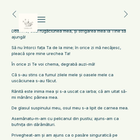
Doamne, auzi rugăciunea mea, şi strigarea mea la Tine să
ajungă!
Să nu întorci faţa Ta de la mine; în orice zi mă necăjesc,
pleacă spre mine urechea Ta!
În orice zi Te voi chema, degrabă auzi-mă!
Că s-au stins ca fumul zilele mele şi oasele mele ca
uscăciunea s-au făcut.
Rănită este inima mea şi s-a uscat ca iarba; că am uitat să-
mi mănânc pâinea mea.
De glasul suspinului meu, osul meu s-a lipit de carnea mea.
Asemănatu-m-am cu pelicanul din pustiu; ajuns-am ca
bufniţa din dărâmături.
Privegheat-am şi am ajuns ca o pasăre singuratică pe