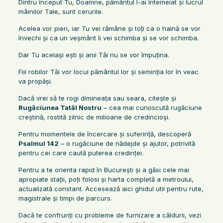
Dintru început Tu, Doamne, pământul l-ai întemeiat şi lucrul
mâinilor Tale, sunt cerurile.
Acelea vor pieri, iar Tu vei rămâne şi toţi ca o haină se vor
învechi şi ca un veşmânt îi vei schimba şi se vor schimba.
Dar Tu acelaşi eşti şi anii Tăi nu se vor împuţina.
Fiii robilor Tăi vor locui pământul lor şi seminţia lor în veac
va propăşi.
Dacă vrei să te rogi dimineața sau seara, citește și
Rugăciunea Tatăl Nostru
– cea mai cunoscută rugăciune
creștină, rostită zilnic de milioane de credincioși.
Pentru momentele de încercare și suferință, descoperă
Psalmul 142
– o rugăciune de nădejde și ajutor, potrivită
pentru cei care caută puterea credinței.
Pentru a te orienta rapid în București și a găsi cele mai
apropiate stații, poți folosi și harta completă a metroului,
actualizată constant. Accesează aici ghidul util pentru rute,
magistrale și timpi de parcurs.
Dacă te confrunți cu probleme de furnizare a căldurii, vezi