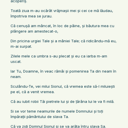
acoperiş.
Toată ziua m-au ocărât vrăjmaşii mei şi cei ce mă lăudau,
împotriva mea se jurau.
Că cenuşă am mâncat, în loc de pâine, şi băutura mea cu
plângere am amestecat-o,
Din pricina urgiei Tale şi a mâniei Tale; că ridicându-mă eu,
m-ai surpat.
Zilele mele ca umbra s-au plecat şi eu ca iarba m-am
uscat.
Iar Tu, Doamne, în veac rămâi şi pomenirea Ta din neam în
neam.
Sculându-Te, vei milui Sionul, că vremea este să-l miluieşti
pe el, că a venit vremea.
Că au iubit robii Tăi pietrele lui şi de ţărâna lui le va fi milă.
Si se vor teme neamurile de numele Domnului şi toţi
împăraţii pământului de slava Ta.
Că va zidi Domnul Sionul şi se va arăta întru slava Sa.