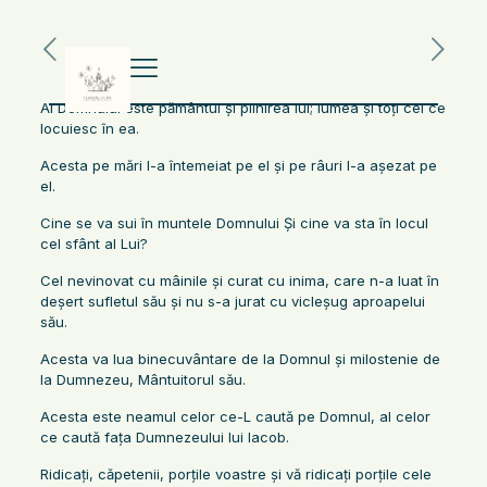
Al Domnului este pământul şi plinirea lui; lumea şi toţi cei ce
locuiesc în ea.
Acesta pe mări l-a întemeiat pe el şi pe râuri l-a aşezat pe
el.
Cine se va sui în muntele Domnului Şi cine va sta în locul
cel sfânt al Lui?
Cel nevinovat cu mâinile şi curat cu inima, care n-a luat în
deşert sufletul său şi nu s-a jurat cu vicleşug aproapelui
său.
Acesta va lua binecuvântare de la Domnul şi milostenie de
la Dumnezeu, Mântuitorul său.
Acesta este neamul celor ce-L caută pe Domnul, al celor
ce caută faţa Dumnezeului lui Iacob.
Ridicaţi, căpetenii, porţile voastre şi vă ridicaţi porţile cele