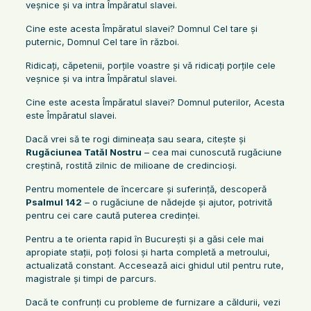
veşnice şi va intra Împăratul slavei.
Cine este acesta Împăratul slavei? Domnul Cel tare şi
puternic, Domnul Cel tare în război.
Ridicaţi, căpetenii, porţile voastre şi vă ridicaţi porţile cele
veşnice şi va intra Împăratul slavei.
Cine este acesta Împăratul slavei? Domnul puterilor, Acesta
este Împăratul slavei.
Dacă vrei să te rogi dimineața sau seara, citește și
Rugăciunea Tatăl Nostru
– cea mai cunoscută rugăciune
creștină, rostită zilnic de milioane de credincioși.
Pentru momentele de încercare și suferință, descoperă
Psalmul 142
– o rugăciune de nădejde și ajutor, potrivită
pentru cei care caută puterea credinței.
Pentru a te orienta rapid în București și a găsi cele mai
apropiate stații, poți folosi și harta completă a metroului,
actualizată constant. Accesează aici ghidul util pentru rute,
magistrale și timpi de parcurs.
Dacă te confrunți cu probleme de furnizare a căldurii, vezi