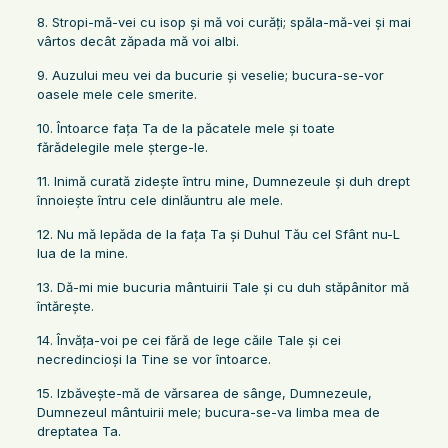
8. Stropi-mă-vei cu isop şi mă voi curăţi; spăla-mă-vei şi mai
vârtos decât zăpada mă voi albi.
9. Auzului meu vei da bucurie şi veselie; bucura-se-vor
oasele mele cele smerite.
10. Întoarce faţa Ta de la păcatele mele şi toate
fărădelegile mele şterge-le.
11. Inimă curată zideşte întru mine, Dumnezeule şi duh drept
înnoieşte întru cele dinlăuntru ale mele.
12. Nu mă lepăda de la faţa Ta şi Duhul Tău cel Sfânt nu-L
lua de la mine.
13. Dă-mi mie bucuria mântuirii Tale şi cu duh stăpânitor mă
întăreşte.
14. Învăţa-voi pe cei fără de lege căile Tale şi cei
necredincioşi la Tine se vor întoarce.
15. Izbăveşte-mă de vărsarea de sânge, Dumnezeule,
Dumnezeul mântuirii mele; bucura-se-va limba mea de
dreptatea Ta.