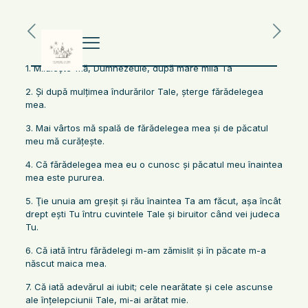
1. Miluieşte-mă, Dumnezeule, după mare mila Ta
2. Şi după mulţimea îndurărilor Tale, şterge fărădelegea
mea.
3. Mai vârtos mă spală de fărădelegea mea şi de păcatul
meu mă curăţeşte.
4. Că fărădelegea mea eu o cunosc şi păcatul meu înaintea
mea este pururea.
5. Ţie unuia am greşit şi rău înaintea Ta am făcut, aşa încât
drept eşti Tu întru cuvintele Tale şi biruitor când vei judeca
Tu.
6. Că iată întru fărădelegi m-am zămislit şi în păcate m-a
născut maica mea.
7. Că iată adevărul ai iubit; cele nearătate şi cele ascunse
ale înţelepciunii Tale, mi-ai arătat mie.