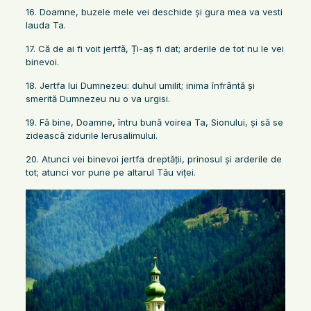
16. Doamne, buzele mele vei deschide şi gura mea va vesti
lauda Ta.
17. Că de ai fi voit jertfă, Ți-aş fi dat; arderile de tot nu le vei
binevoi.
18. Jertfa lui Dumnezeu: duhul umilit; inima înfrântă şi
smerită Dumnezeu nu o va urgisi.
19. Fă bine, Doamne, întru bună voirea Ta, Sionului, şi să se
zidească zidurile Ierusalimului.
20. Atunci vei binevoi jertfa dreptăţii, prinosul şi arderile de
tot; atunci vor pune pe altarul Tău viţei.